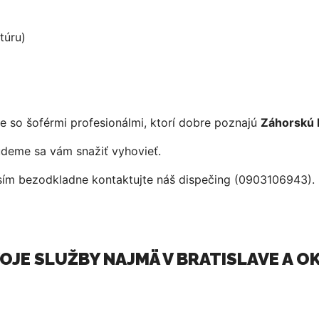
túru)
e so šoférmi profesionálmi, ktorí dobre poznajú
Záhorskú 
deme sa vám snažiť vyhovieť.
osím bezodkladne kontaktujte náš dispečing (0903106943).
OJE SLUŽBY NAJMÄ V BRATISLAVE A OK