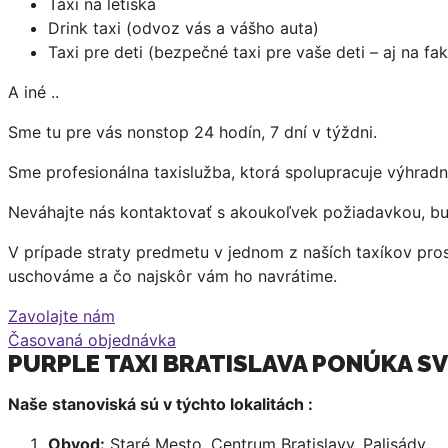
Taxi na letiská
Drink taxi (odvoz vás a vášho auta)
Taxi pre deti (bezpečné taxi pre vaše deti – aj na fak
A iné ..
Sme tu pre vás nonstop 24 hodín, 7 dní v týždni.
Sme profesionálna taxislužba, ktorá spolupracuje výhradn
Neváhajte nás kontaktovať s akoukoľvek požiadavkou, bu
V prípade straty predmetu v jednom z naších taxíkov pr
uschováme a čo najskôr vám ho navrátime.
Zavolajte nám
Časovaná objednávka
PURPLE TAXI BRATISLAVA PONÚKA SV
Naše stanoviská sú v týchto lokalitách :
Obvod:
Staré Mesto, Centrum Bratislavy, Palisády