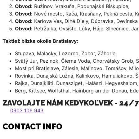
Obvod:
Ružinov, Vrakuňa, Podunajské Biskupice,
Obvod:
Nové mesto, Rača, Krasňany, Pekná cesta, K
Obvod:
Karlova Ves, Dlhé Diely, Dúbravka, Devínska
Obvod:
Petržalka, Ovsište, Lúky, Háje, Slnečnice, J
Taktiež blízke okolie Bratislavy:
Stupava, Malacky, Lozorno, Zohor, Záhorie
Svätý Jur, Pezinok, Čierna Voda, Chorvátsky Grob, S
Most pri Bratislave, Zálesie, Malinovo, Tomášov, Mil
Rovinka, Dunajská Lužná, Kalinkovo, Hamuliakovo, 
Rajka, Dunajkiliti, Dunasziget, Halászi, Hegyeshalo
Berg, Kittsee, Wolfsthal, Hainburg an der Donau, Ede
ZAVOLAJTE NÁM KEDYKOĽVEK - 24/7
0903 106 943
CONTACT INFO