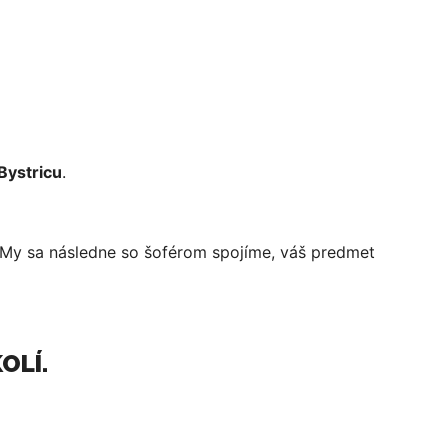
Bystricu
.
 My sa následne so šoférom spojíme, váš predmet
OLÍ.