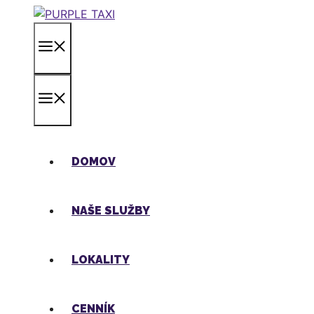
Preskočiť
na
MENU
obsah
MENU
DOMOV
NAŠE SLUŽBY
LOKALITY
CENNÍK