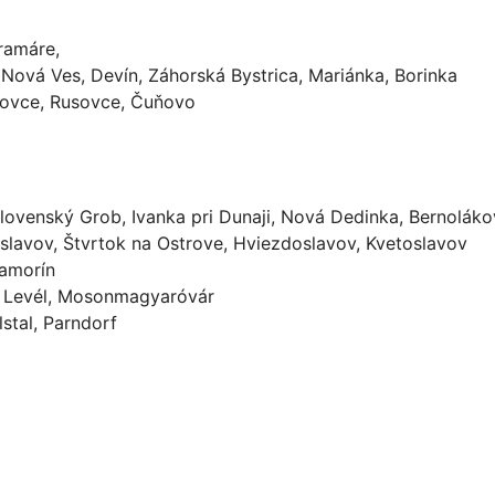
ramáre,
 Nová Ves, Devín, Záhorská Bystrica, Mariánka, Borinka
arovce, Rusovce, Čuňovo
lovenský Grob, Ivanka pri Dunaji, Nová Dedinka, Bernolákov
oslavov, Štvrtok na Ostrove, Hviezdoslavov, Kvetoslavov
Šamorín
m, Levél, Mosonmagyaróvár
lstal, Parndorf