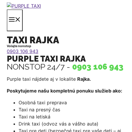
Preskočiť
na
MENU
obsah
TAXI RAJKA
Volajte nonstop
0903 106 943
PURPLE TAXI RAJKA
NONSTOP 24/7 -
0903 106 943
Purple taxi nájdete aj v lokalite
Rajka
.
Poskytujeme našu kompletnú ponuku služieb ako:
Osobná taxi preprava
Taxi na presný čas
Taxi na letiská
Drink taxi (odvoz vás a vášho auta)
Taxi pre deti (bezpečné taxi pre vaše deti – aj