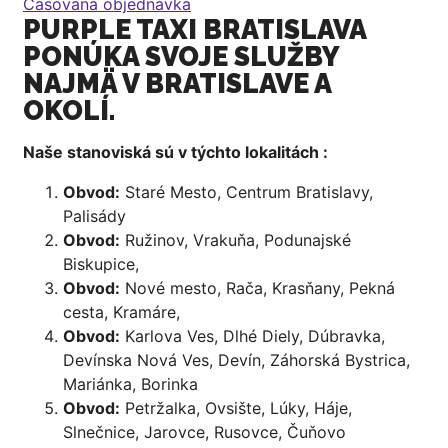
Časovaná objednávka
PURPLE TAXI BRATISLAVA
PONÚKA SVOJE SLUŽBY
NAJMÄ V BRATISLAVE A
OKOLÍ.
Naše stanoviská sú v týchto lokalitách :
Obvod:
Staré Mesto, Centrum Bratislavy,
Palisády
Obvod:
Ružinov, Vrakuňa, Podunajské
Biskupice,
Obvod:
Nové mesto, Rača, Krasňany, Pekná
cesta, Kramáre,
Obvod:
Karlova Ves, Dlhé Diely, Dúbravka,
Devínska Nová Ves, Devín, Záhorská Bystrica,
Mariánka, Borinka
Obvod:
Petržalka, Ovsište, Lúky, Háje,
Slnečnice, Jarovce, Rusovce, Čuňovo