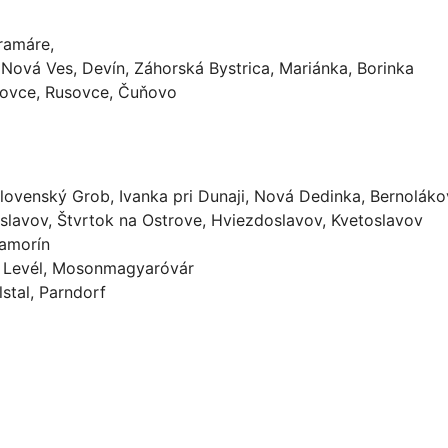
ramáre,
 Nová Ves, Devín, Záhorská Bystrica, Mariánka, Borinka
arovce, Rusovce, Čuňovo
lovenský Grob, Ivanka pri Dunaji, Nová Dedinka, Bernolákov
oslavov, Štvrtok na Ostrove, Hviezdoslavov, Kvetoslavov
Šamorín
m, Levél, Mosonmagyaróvár
lstal, Parndorf