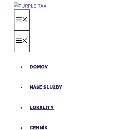
Preskočiť
na
MENU
obsah
MENU
DOMOV
NAŠE SLUŽBY
LOKALITY
CENNÍK