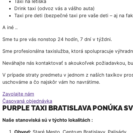
Taxi na letiská
Drink taxi (odvoz vás a vášho auta)
Taxi pre deti (bezpečné taxi pre vaše deti – aj na fak
A iné ..
Sme tu pre vás nonstop 24 hodín, 7 dní v týždni.
Sme profesionálna taxislužba, ktorá spolupracuje výhradn
Neváhajte nás kontaktovať s akoukoľvek požiadavkou, bu
V prípade straty predmetu v jednom z naších taxíkov pr
uschováme a čo najskôr vám ho navrátime.
Zavolajte nám
Časovaná objednávka
PURPLE TAXI BRATISLAVA PONÚKA SV
Naše stanoviská sú v týchto lokalitách :
Obvod:
Staré Mesto, Centrum Bratislavy, Palisády