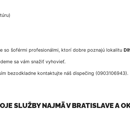
túru)
e so šoférmi profesionálmi, ktorí dobre poznajú lokalitu
Dl
deme sa vám snažiť vyhovieť.
osím bezodkladne kontaktujte náš dispečing (0903106943).
OJE SLUŽBY NAJMÄ V BRATISLAVE A OK