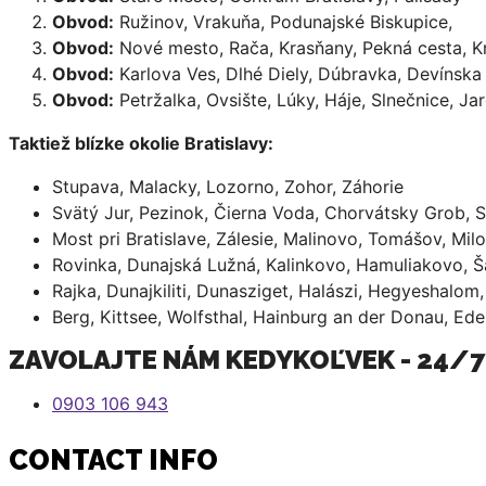
Obvod:
Ružinov, Vrakuňa, Podunajské Biskupice,
Obvod:
Nové mesto, Rača, Krasňany, Pekná cesta, K
Obvod:
Karlova Ves, Dlhé Diely, Dúbravka, Devínska
Obvod:
Petržalka, Ovsište, Lúky, Háje, Slnečnice, J
Taktiež blízke okolie Bratislavy:
Stupava, Malacky, Lozorno, Zohor, Záhorie
Svätý Jur, Pezinok, Čierna Voda, Chorvátsky Grob, S
Most pri Bratislave, Zálesie, Malinovo, Tomášov, Mil
Rovinka, Dunajská Lužná, Kalinkovo, Hamuliakovo, 
Rajka, Dunajkiliti, Dunasziget, Halászi, Hegyeshalo
Berg, Kittsee, Wolfsthal, Hainburg an der Donau, Ede
ZAVOLAJTE NÁM KEDYKOĽVEK - 24/7
0903 106 943
CONTACT INFO