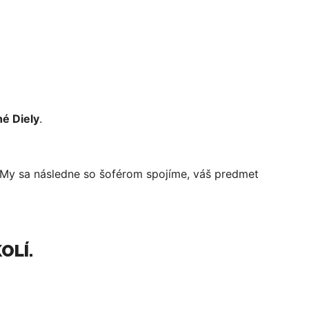
hé Diely
.
 My sa následne so šoférom spojíme, váš predmet
OLÍ.