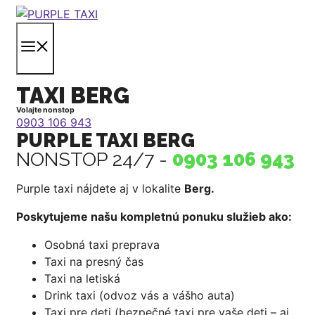
Preskočiť
na
MENU
obsah
TAXI BERG
Volajte nonstop
0903 106 943
PURPLE TAXI BERG
NONSTOP 24/7 -
0903 106 943
Purple taxi nájdete aj v lokalite
Berg
.
Poskytujeme našu kompletnú ponuku služieb ako:
Osobná taxi preprava
Taxi na presný čas
Taxi na letiská
Drink taxi (odvoz vás a vášho auta)
Taxi pre deti (bezpečné taxi pre vaše deti – aj