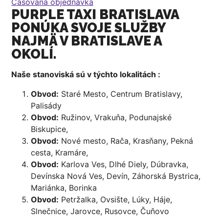
Časovaná objednávka
PURPLE TAXI BRATISLAVA
PONÚKA SVOJE SLUŽBY
NAJMÄ V BRATISLAVE A
OKOLÍ.
Naše stanoviská sú v týchto lokalitách :
Obvod:
Staré Mesto, Centrum Bratislavy,
Palisády
Obvod:
Ružinov, Vrakuňa, Podunajské
Biskupice,
Obvod:
Nové mesto, Rača, Krasňany, Pekná
cesta, Kramáre,
Obvod:
Karlova Ves, Dlhé Diely, Dúbravka,
Devínska Nová Ves, Devín, Záhorská Bystrica,
Mariánka, Borinka
Obvod:
Petržalka, Ovsište, Lúky, Háje,
Slnečnice, Jarovce, Rusovce, Čuňovo